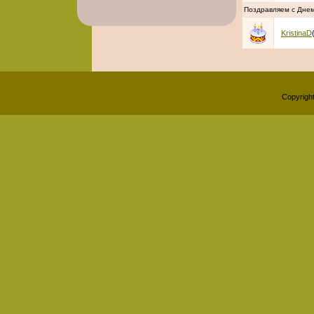
Поздравляем с Дне
KristinaD
Copyrigh