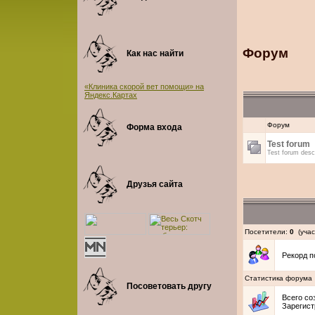
Форум
Как нас найти
«Клиника скорой вет помощи» на
Яндекс.Картах
Форум
Форма входа
Test forum
Test forum descr
Друзья сайта
Посетители:
0
(учас
Рекорд 
Статистика форума
Посоветовать другу
Всего со
Зарегис