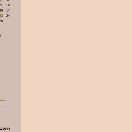
9
10
16
17
23
24
30
й
 другу