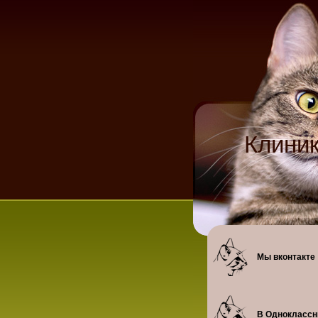
Клиник
Мы вконтакте
В Одноклассн