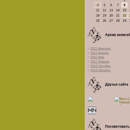
4
5
6
7
8
11
12
13
14
15
18
19
20
21
22
25
26
27
28
29
Архив записе
2011 Февраль
2011 Апрель
2011 Май
2012 Январь
2013 Октябрь
2013 Декабрь
Друзья сайта
Посоветовать