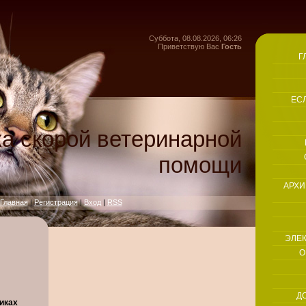
Суббота, 08.08.2026, 06:26
Приветствую Вас
Гость
Г
ЕС
а скорой ветеринарной
помощи
АРХИ
Главная
|
Регистрация
|
Вход
|
RSS
ЭЛЕК
О
Д
иках