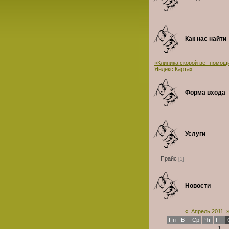
Как нас найти
«Клиника скорой вет помощ
Яндекс.Картах
Форма входа
Услуги
Прайс
[1]
Новости
«
Апрель 2011
Пн
Вт
Ср
Чт
Пт
1