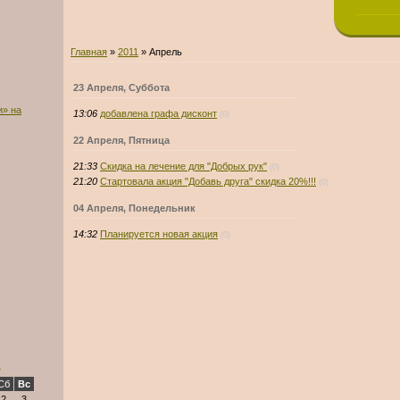
Главная
»
2011
»
Апрель
23 Апреля, Суббота
и» на
13:06
добавлена графа дисконт
(0)
22 Апреля, Пятница
21:33
Скидка на лечение для "Добрых рук"
(0)
21:20
Стартовала акция "Добавь друга" скидка 20%!!!
(0)
04 Апреля, Понедельник
14:32
Планируется новая акция
(0)
»
Сб
Вс
2
3